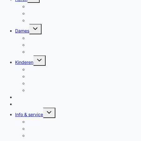
uitvouwen
Trendy Fashion heren
heren single color
2 pack aanbiedingen heren/unisex
Submenu
Dames
uitvouwen
Trendy fashion dames
dames single color
2 pack aanbiedingen
Submenu
Kinderen
uitvouwen
Trendy T-shirts voor kinderen
T-shirts kinderen single color
T-shirts meisjes single color
2-pack aanbieding T-shirts kinderen
Ontwerp Zelf
Hoodies
Submenu
Info & service
uitvouwen
Wij zijn NieuwTshirt.nl
Maattabellen
Aanmelden style alerts Nieuwsbrief