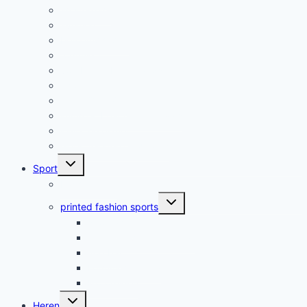
amsterdam
aviation
beroemdheden
formule 1
voetbal en Nederlands elftal
sport
steun Oekraïne
summer, beach en festivals
save the planet
eigen teksten en quotes
Submenu
Sport
uitvouwen
Rash Guards
Submenu
printed fashion sports
uitvouwen
sport algemeen
eat – sleep – … – repeat
voetbal
Formule 1 racing
Motorrijden
Submenu
Heren