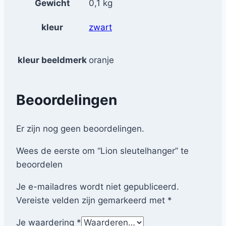
Gewicht
0,1 kg
de
productpagina
kleur
zwart
kleur beeldmerk
oranje
Beoordelingen
Er zijn nog geen beoordelingen.
Wees de eerste om “Lion sleutelhanger” te
beoordelen
Je e-mailadres wordt niet gepubliceerd.
Vereiste velden zijn gemarkeerd met
*
Je waardering
*