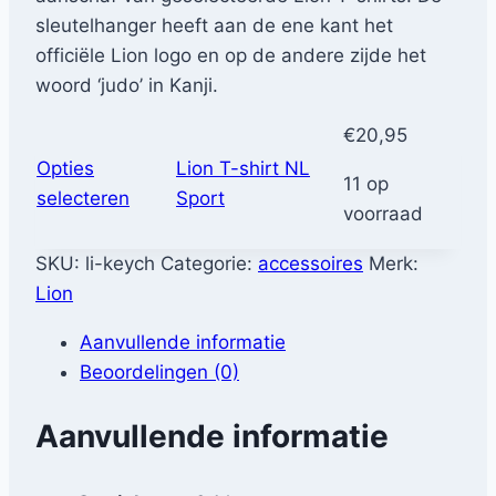
sleutelhanger heeft aan de ene kant het
officiële Lion logo en op de andere zijde het
woord ‘judo’ in Kanji.
€
20,95
Opties
Lion T-shirt NL
11 op
Dit
selecteren
Sport
voorraad
product
heeft
SKU:
li-keych
Categorie:
accessoires
Merk:
meerdere
Lion
variaties.
Aanvullende informatie
Deze
Beoordelingen (0)
optie
kan
Aanvullende informatie
gekozen
worden
op