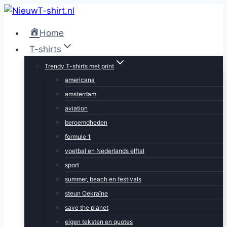
Doorgaan
naar
Home
inhoud
T-shirts
Trendy T-shirts met print
americana
amsterdam
aviation
beroemdheden
formule 1
voetbal en Nederlands elftal
sport
summer, beach en festivals
steun Oekraïne
save the planet
eigen teksten en quotes