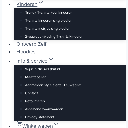
Kinderen
Trendy T-shirts voor kinderen
T-shirts kinderen single color
T-shirts meisjes single color
2-pack aanbieding T-shirts kinderen
Ontwerp Zelf
Hoodies
Info & service
Wij zijn NieuwTshirt.nl
Maattabellen
Aanmelden style alerts Nieuwsbrief
Contact
Retourneren
Algemene voorwaarden
Privacy statement
Winkelwagen