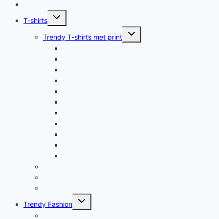
Home
Submenu
T-shirts
uitvouwen
Submenu
Trendy T-shirts met print
uitvouwen
americana
amsterdam
aviation
beroemdheden
formule 1
voetbal en Nederlands elftal
sport
summer, beach en festivals
steun Oekraïne
save the planet
eigen teksten en quotes
T-shirts dames single color
T-shirts heren single color
2 pack aanbiedingen
Submenu
Trendy Fashion
uitvouwen
americana